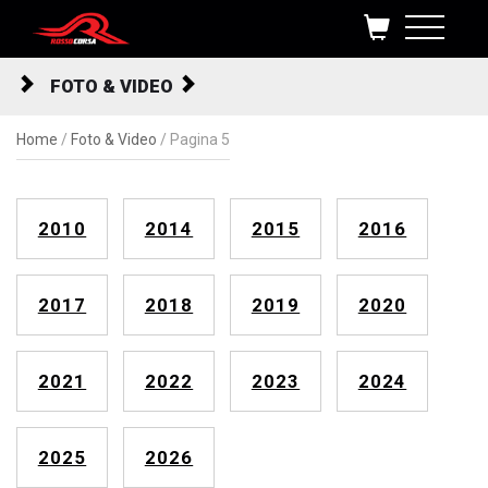
Salta al contenuto
FOTO & VIDEO
Home
/
Foto & Video
/
Pagina 5
2010
2014
2015
2016
2017
2018
2019
2020
2021
2022
2023
2024
2025
2026