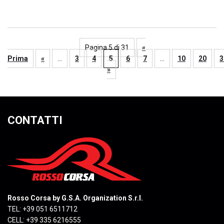
Pagina 5 di 31
«
Prima
«
...
3
4
5
6
7
...
10
20
3
»
CONTATTI
Rosso Corsa by G.S.A. Organization S.r.l.
TEL: +39 051 6511712
CELL: +39 335 6216555