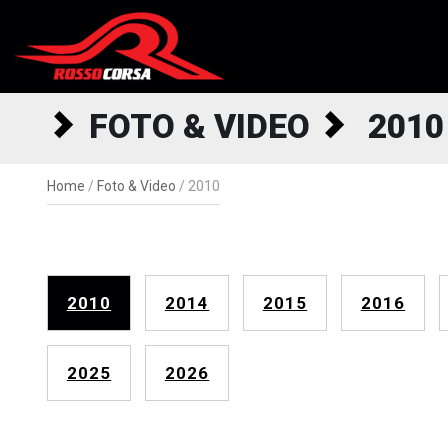
Salta al contenuto
FOTO & VIDEO
2010
Home
/
Foto & Video
/
2010
2010
2014
2015
2016
2025
2026