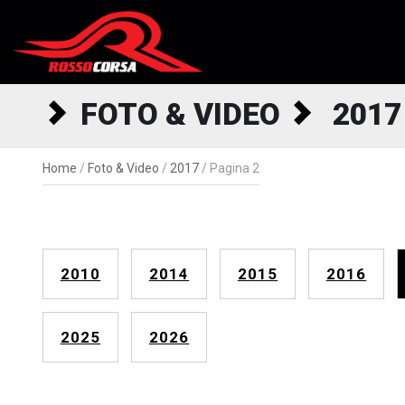
Salta al contenuto
FOTO & VIDEO
2017
Home
/
Foto & Video
/
2017
/
Pagina 2
2010
2014
2015
2016
2025
2026